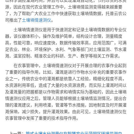
以科学调控灌溉时间，并且可以实现灌溉自动化，节约珍贵的水资
源，因此在现代农业管理工作中，土壤墒情监测变得越来越重要
了，为了帮助广大农业工作中快速获取土壤墒情数据，托普云农公
司推出了
土壤墒情速测仪
。
土壤墒情速测仪是用于快速测定和记录土壤墒情数据的专业仪
器，该仪器体积小，操作及维护简单，结构设计合理，测量精度
高，性能可靠，响应速度快，数据传输效率高，应用范围广，可满
足农业、林业、环境保护、水利、气象等部门对土壤监测、节水灌
溉、温室控制、精准农业的科研、生产、教学等相关工作需求。
在农事管理中，土壤墒情速测仪对于开展合理的农事作业起到
了重要的指导作用，比如，灌溉是进行作物水分补充的重要农事作
业之一，传统农业中的灌溉都是依靠人工经验，精细化程度不高，
水资源利用率低，造成了大量的水资源浪费，而实际上灌溉时间以
及灌溉量的把握都是以作物需求和墒情实际为基础的，因此土壤墒
情速测仪应用之后，管理人员能够根据土壤墒情监测情况，提出合
理的灌溉建议，利用喷灌，管灌等节水措施，因地制宜及时开展灌
溉保墒，减少损失，提升灌溉效果。由此可见，土壤墒情速测仪在
农事管理中发挥了重要的技术指导作用。
上一篇：
管式土壤水分测量仪在智慧农业示范园区环境监测中