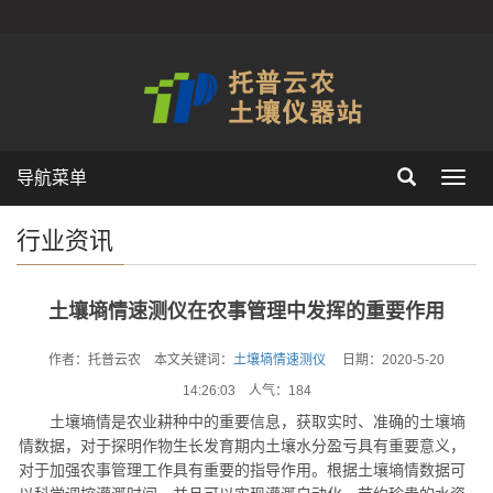
导航菜单
Toggl
navig
行业资讯
土壤墒情速测仪在农事管理中发挥的重要作用
作者：托普云农 本文关键词：
土壤墒情速测仪
日期：2020-5-20
14:26:03 人气：
184
土壤墒情是农业耕种中的重要信息，获取实时、准确的土壤墒
情数据，对于探明作物生长发育期内土壤水分盈亏具有重要意义，
对于加强农事管理工作具有重要的指导作用。根据土壤墒情数据可