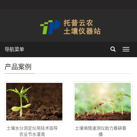
导航菜单
Toggl
navig
产品案例
土壤水分测定仪用技术指导
土壤墒情速测仪助力春耕春
农业节水灌溉
播