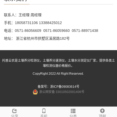
联系人：王经理 周经理
手机：18058731106 13388425012
电话：0571-86056609 0571-86059660 0571-88971438
地址： 浙江省杭州市拱墅区溪居路182号
托普云农是土壤养分检测仪，土壤养分速测仪，土壤水分测定仪厂家，提供各类土
壤检测仪器价格报价。
CopyRight 2022 All Right Reserved.
备案号：
浙ICP备09083614号
浙公网安备 33010502001406号
分享
手机
分类
顶部