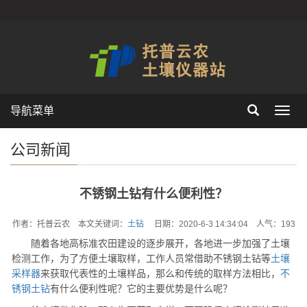
导航菜单
Toggl
navig
公司新闻
不锈钢土钻有什么便利性？
作者：托普云农 本文关键词：
土钻
日期：2020-6-3 14:34:04 人气：
193
随着各地高标准农田建设的逐步展开，各地进一步加强了土壤
检测工作，为了方便土壤取样，工作人员常借助不锈钢土钻等
土壤
采样器
来获取代表性的土壤样品，那么和传统的取样方法相比，
不
锈钢土钻
有什么便利性呢？它的主要优势是什么呢？