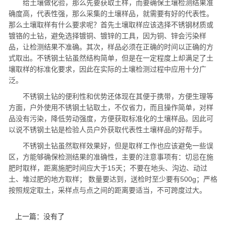
给土壤做化验，那么先要获取土样，而要确保土壤检测结果准
确度高，代表性强，那么采集的土壤样品，就需要有好的代表性。
那么土壤取样有什么要求呢？首先土壤取样应该选择不锈钢材质或
镀铬的土钻，避免选择镀铜、镀锌的工具，因为铜、锌会污染样
品，让检测结果不准确。其次，样品必须在正确的时间以正确的方
式取出。不锈钢土钻虽然结构简单，但是在一定程度上却满足了土
壤取样的标准化要求，因此在实际的土壤检测过程中应用十分广
泛。
不锈钢土钻的便利性和优势还体现在其便于携带，方便生理等
方面，户外使用不锈钢土钻取土，不仅省力，而且操作简单，对样
品没有污染，降低劳动强度，方便获取标准化的土壤样品。因此可
以说不锈钢土钻是检验人员户外获取代表性土壤样品的好帮手。
不锈钢土钻虽然取样效果好，但是取样工作也应该避免一些误
区，方能够确保检测结果的准确性，主要的注意事项有：切忌在施
肥时取样，距离施肥时间应大于15天；不要在地头、沟边、动过
土、堆过肥的地方取样； 数量要达到，送检时至少要有500g；严格
按照规定取土，采样点与点之间的距离要适当，不可跨度过大。
上一篇：没有了