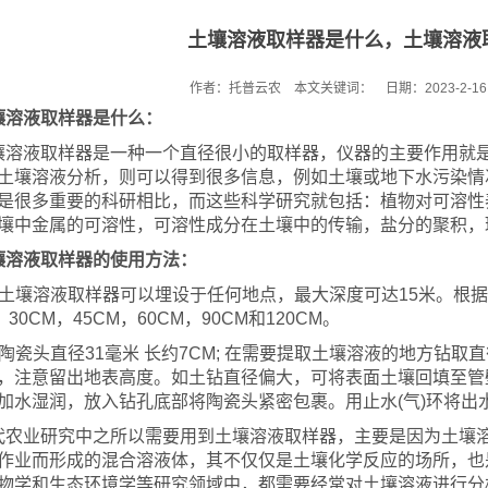
土壤溶液取样器是什么，土壤溶液
作者：托普云农 本文关键词： 日期：2023-2-16 1
溶液取样器是什么：
壤溶液取样器是一种一个直径很小的取样器，仪器的主要作用就
土壤溶液分析，则可以得到很多信息，例如土壤或地下水污染情
是很多重要的科研相比，而这些科学研究就包括：植物对可溶性
壤中金属的可溶性，可溶性成分在土壤中的传输，盐分的聚积，
壤溶液取样器的使用方法：
、土壤溶液取样器可以埋设于任何地点，最大深度可达15米。根
，30CM，45CM，60CM，90CM和120CM。
、陶瓷头直径31毫米 长约7CM; 在需要提取土壤溶液的地方钻取
，注意留出地表高度。如土钻直径偏大，可将表面土壤回填至管
加水湿润，放入钻孔底部将陶瓷头紧密包裹。用止水(气)环将出
代农业研究中之所以需要用到土壤溶液取样器，主要是因为土壤
作业而形成的混合溶液体，其不仅仅是土壤化学反应的场所，也
物学和生态环境学等研究领域中，都需要经常对土壤溶液进行分