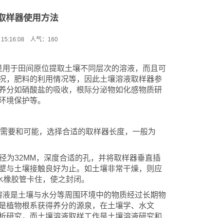
取样器使用方法
5:16:08 人气：
160
是用于田间原位提取土壤不同层次的溶液，而且可
况，肥料的利用情况等，因此土壤溶液取样器参
养分如硝酸盐的吸收，根际分泌物如化感物质研
环境保护等。
据需要和可能，选择合适的取样器长度，一般为
直径为32MM，深度合适的孔，并将取样器垂直插
壁与土壤接触良好为止。如土壤非常干燥，则应
水橡胶管卡住，使之封闭。
溶液是土壤与水分等周围环境中的物质经过长期物
是植物根系获得养分的源泉，在土壤学、水文
析研究，而土壤溶液取样工作是土壤溶液研究和