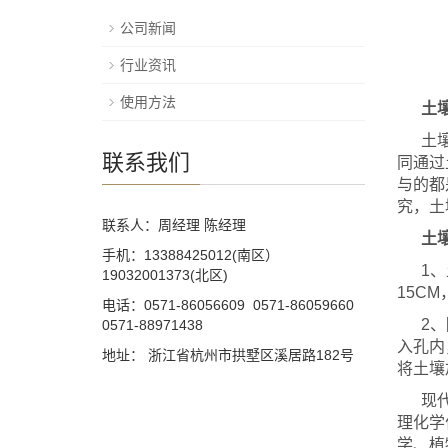
公司新闻
行业资讯
使用方法
土壤
土
联系我们
同通过
与的都
究，土
联系人：周经理 陈经理
土
手机：13388425012(南区）
1
19032001373(北区)
15CM
电话：0571-86056609 0571-86059660
2
0571-88971438
入孔内
地址： 浙江省杭州市拱墅区溪居路182号
将土壤
现
理化学
学、植