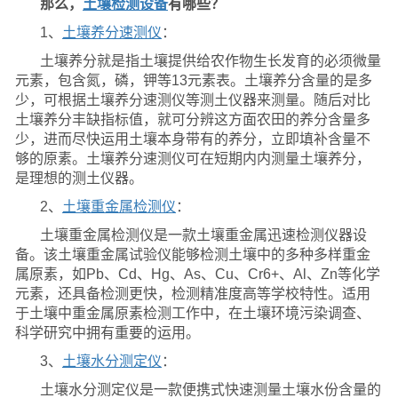
那么，
土壤检测设备
有哪些？
1、
土壤养分速测仪
：
土壤养分就是指土壤提供给农作物生长发育的必须微量
元素，包含氮，磷，钾等13元素表。土壤养分含量的是多
少，可根据土壤养分速测仪等测土仪器来测量。随后对比
土壤养分丰缺指标值，就可分辨这方面农田的养分含量多
少，进而尽快运用土壤本身带有的养分，立即填补含量不
够的原素。土壤养分速测仪可在短期内内测量土壤养分，
是理想的测土仪器。
2、
土壤重金属检测仪
：
土壤重金属检测仪是一款土壤重金属迅速检测仪器设
备。该土壤重金属试验仪能够检测土壤中的多种多样重金
属原素，如Pb、Cd、Hg、As、Cu、Cr6+、Al、Zn等化学
元素，还具备检测更快，检测精准度高等学校特性。适用
于土壤中重金属原素检测工作中，在土壤环境污染调查、
科学研究中拥有重要的运用。
3、
土壤水分测定仪
：
土壤水分测定仪是一款便携式快速测量土壤水份含量的